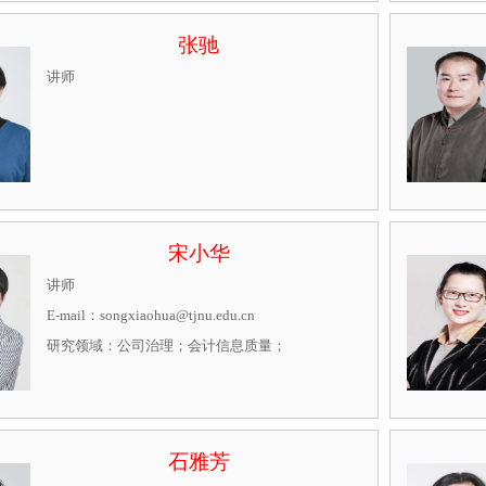
张驰
讲师
宋小华
讲师

E-mail：songxiaohua@tjnu.edu.cn

研究领域：公司治理；会计信息质量；
石雅芳