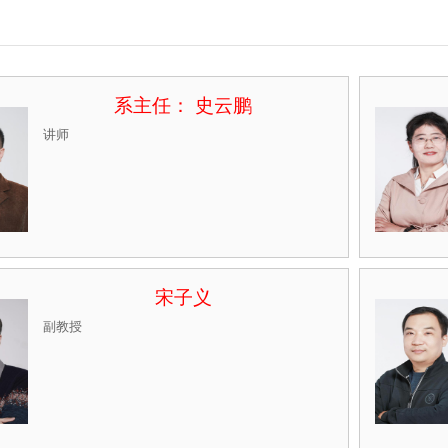
系主任： 史云鹏
讲师
宋子义
副教授